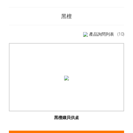
黑檀
產品詢問列表
(10)
黑檀鑲貝供桌